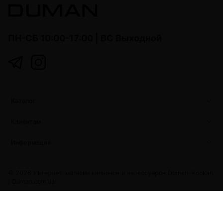
ПН-СБ 10:00-17:00 | ВС Выходной
Каталог
Клиентам
Информация
© 2026 Интернет-магазин кальянов и аксессуаров Duman-Hookah
|
Duman.com.ua
Duman.com.ua
Developed with love by