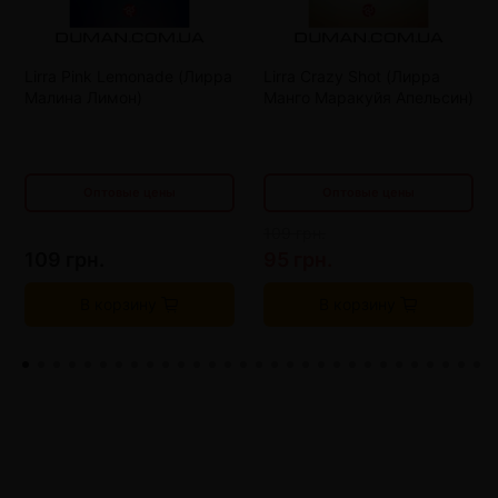
от 10 шт
100 грн.
от 10 шт
100 грн.
от 20 шт
95 грн.
от 20 шт
95 грн.
Lirra Pink Lemonade (Лирра
Lirra Crazy Shot (Лирра
от 30 шт
90 грн.
от 30 шт
90 грн.
Малина Лимон)
Манго Маракуйя Апельсин)
от 40 шт
85 грн.
от 40 шт
85 грн.
Оптовые цены
Оптовые цены
109 грн.
109 грн.
95 грн.
В корзину
В корзину