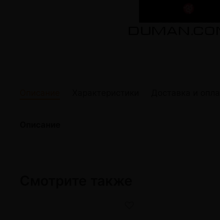
жидкости
Кокосовый уголь для кальяна
Elf Bar Электр
Ореховый уголь для кальяна
Жидкости для э
Прочие электр
Описание
Характеристики
Доставка и опла
Описание
Смотрите также