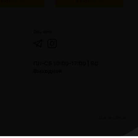
 корзину
В корзину
Соц. сети
ПН-СБ 10:00-17:00 | ВС
Выходной
Duman.com.ua