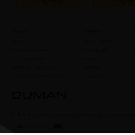
В корзину
В корзину
Каталог
Клиентам
Кальяны
Личный кабинет
Смеси для кальяна
Регистрация
Уголь для кальяна
Корзина
Аксессуары для кальяна
Instagram
Электронные системы POD
Telegram
© 2026 Интернет-магазин кальянов и аксессуаров Duman-Hooka
Developed with love by