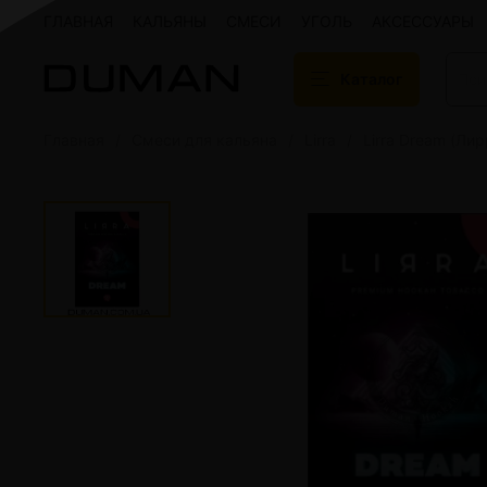
ГЛАВНАЯ
КАЛЬЯНЫ
СМЕСИ
УГОЛЬ
АКСЕССУАРЫ
Каталог
Главная
Смеси для кальяна
Lirra
Lirra Dream (Ли
Подарочные сертификаты
Кальяны
Кальяны Aroma 
Кальяны Sky Ho
Кальяны Ember
Кальяны Palka
Кальяны Gramm
Кальяны Yahya
Кальяны Sunrise
Кальяны Tiaga 
Кальяны Storm
Кальяны Gorilla
Показать все
Уголь для кальяна
Электронные