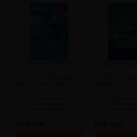
от 10 шт
100 грн.
от 10 шт
от 20 шт
95 грн.
от 20 шт
от 30 шт
90 грн.
от 30 шт
Lirra Keep Calm (Лирра Дыня,
Lirra Fresh Gum (Ли
Ананас, Гранат, Клубника)
Жвачка)
от 40 шт
85 грн.
от 40 шт
Оптовые цены
Оптовые ц
109 грн.
109 грн.