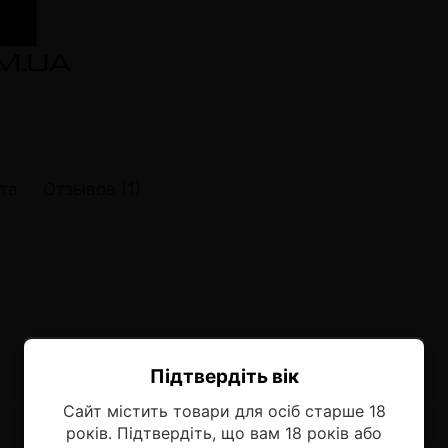
онные системы POD
лектронных систем
онные системы POD
та
Отзывов (1)
Підтвердіть вік
Ласкаво просимо!
Сайт містить товари для осіб старше 18
Оберіть мову, на якій бажаєте
років. Підтвердіть, що вам 18 років або
продовжити