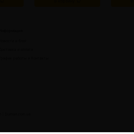
В корзину
В
Информация
Новости и блог
Доставка и оплата
График работы и Контакты
h |
Duman.com.ua