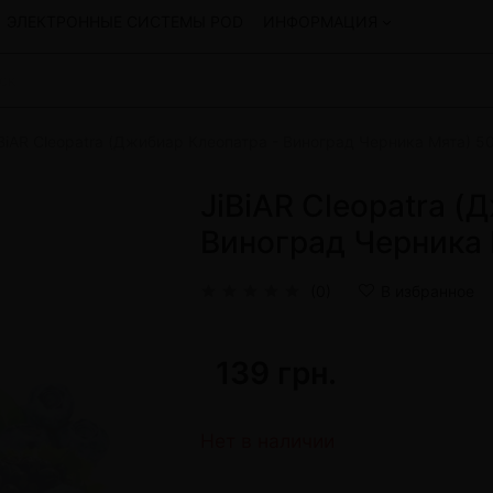
ЭЛЕКТРОННЫЕ СИСТЕМЫ POD
ИНФОРМАЦИЯ
BiAR Cleopatra (Джибиар Клеопатра - Виноград Черника Мята) 5
Смеси для кальяна
Hookah
Смеси со скидкой
JiBiAR Cleopatra (
okah
4:20
Виноград Черника 
y
Arawak
Art • X
(0)
В избранное
Бестабачная смесь Bagator
Charisma
Creepy
139 грн.
Hookah
CULTt
Custom
Daim
Нет в наличии
Показать все
 системы POD и