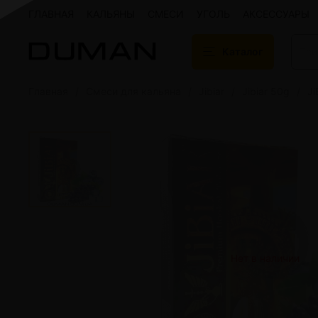
ГЛАВНАЯ
КАЛЬЯНЫ
СМЕСИ
УГОЛЬ
АКСЕССУАРЫ
Каталог
Главная
Смеси для кальяна
Jibiar
Jibiar 50g
Ji
Подарочные сертификаты
Кальяны
Кальяны Aroma 
Кальяны Sky Ho
Кальяны Ember
Кальяны Palka
Кальяны Gramm
Кальяны Yahya
Кальяны Sunrise
Кальяны Tiaga 
Кальяны Storm
Нет в наличии
Кальяны Gorilla
Показать все
Уголь для кальяна
Электронные