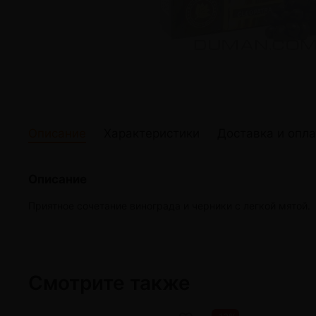
жидкости
Кокосовый уголь для кальяна
Elf Bar Электр
Ореховый уголь для кальяна
Жидкости для э
Прочие электр
Описание
Характеристики
Доставка и опла
Описание
Приятное сочетание винограда и черники с легкой мятой.
Смотрите также