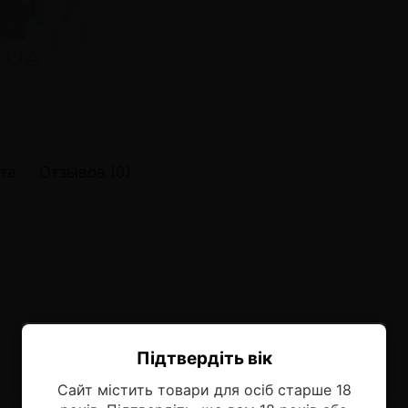
онные системы POD
лектронных систем
онные системы POD
та
Отзывов (0)
Підтвердіть вік
Ласкаво просимо!
Сайт містить товари для осіб старше 18
Оберіть мову, на якій бажаєте