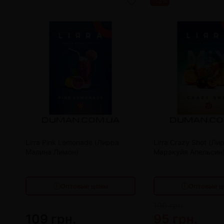
-13%
от 10 шт
100 грн.
от 10 шт
от 20 шт
95 грн.
от 20 шт
от 30 шт
90 грн.
от 30 шт
Lirra Pink Lemonade (Лирра
Lirra Crazy Shot (Л
Малина Лимон)
Маракуйя Апельсин
от 40 шт
85 грн.
от 40 шт
Оптовые цены
Оптовые ц
109 грн.
109 грн.
95 грн.