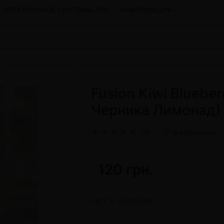
ЭЛЕКТРОННЫЕ СИСТЕМЫ POD
ИНФОРМАЦИЯ
Fusion Kiwi Blueberry Lemonade (Фьюжн Киви Черника Лимонад)
Смеси для кальяна
Hookah
Смеси со скидкой
Fusion Kiwi Blueb
okah
4:20
Черника Лимонад) 
y
Arawak
Art • X
(0)
В избранное
Бестабачная смесь Bagator
Charisma
Creepy
120 грн.
Hookah
CULTt
Custom
Daim
Нет в наличии
Показать все
 системы POD и