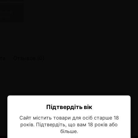
онные системы POD
лектронных систем
онные системы POD
та
Отзывов (0)
Підтвердіть вік
Ласкаво просимо!
Сайт містить товари для осіб старше 18
Оберіть мову, на якій бажаєте
років. Підтвердіть, що вам 18 років або
продовжити
більше.