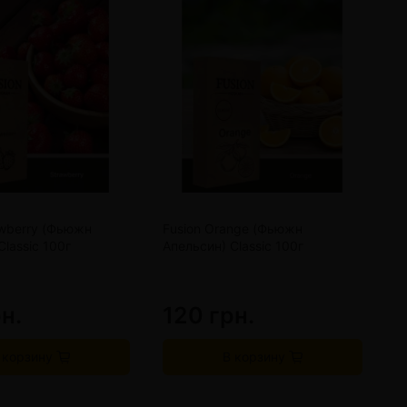
awberry (Фьюжн
Fusion Orange (Фьюжн
F
Classic 100г
Апельсин) Classic 100г
Л
н.
120 грн.
1
 корзину
В корзину