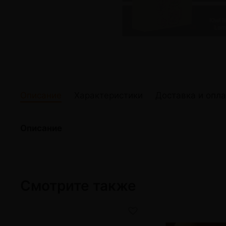
жидкости
Кокосовый уголь для кальяна
Elf Bar Электр
Ореховый уголь для кальяна
Жидкости для э
Прочие электр
Описание
Характеристики
Доставка и опла
Описание
Смотрите также