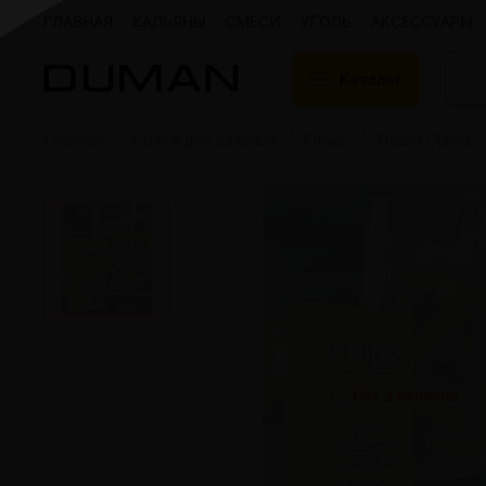
ГЛАВНАЯ
КАЛЬЯНЫ
СМЕСИ
УГОЛЬ
АКСЕССУАРЫ
Каталог
Главная
Смеси для кальяна
Fusion
Fusion Classic
Подарочные сертификаты
Кальяны
Кальяны Aroma 
Кальяны Sky Ho
Кальяны Ember
Кальяны Palka
Кальяны Gramm
Кальяны Yahya
Кальяны Sunrise
Кальяны Tiaga 
Кальяны Storm
Нет в наличии
Кальяны Gorilla
Показать все
Уголь для кальяна
Электронные