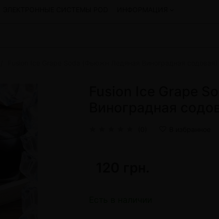
ЭЛЕКТРОННЫЕ СИСТЕМЫ POD
ИНФОРМАЦИЯ
Fusion Ice Grape Soda (Фьюжн Ледяная Виноградная содовая) 
Смеси для кальяна
Hookah
Смеси со скидкой
Fusion Ice Grape 
okah
4:20
Виноградная содова
y
Arawak
Art • X
(0)
В избранное
Бестабачная смесь Bagator
Charisma
Creepy
120 грн.
Hookah
CULTt
Custom
Daim
Есть в наличии
Показать все
 системы POD и