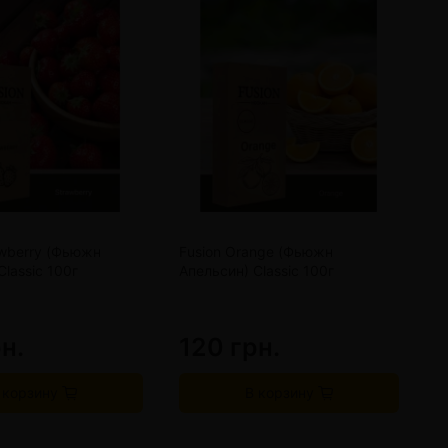
awberry (Фьюжн
Fusion Orange (Фьюжн
F
Classic 100г
Апельсин) Classic 100г
Л
1
н.
120 грн.
1
 корзину
В корзину