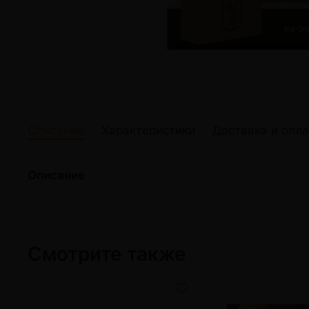
жидкости
Кокосовый уголь для кальяна
Elf Bar Электр
Ореховый уголь для кальяна
Жидкости для э
Прочие электр
Описание
Характеристики
Доставка и опла
Описание
Смотрите также