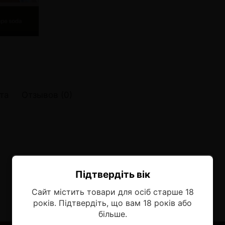
онные системы POD
лектронных систем
онные системы POD
та
Отзывов (0)
Підтвердіть вік
Ласкаво просимо!
Сайт містить товари для осіб старше 18
Оберіть мову, на якій бажаєте
років. Підтвердіть, що вам 18 років або
продовжити
більше.