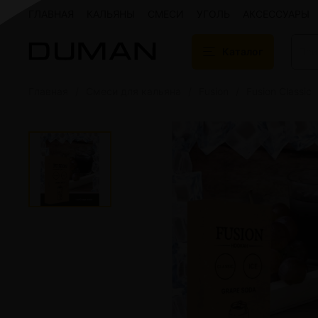
ГЛАВНАЯ
КАЛЬЯНЫ
СМЕСИ
УГОЛЬ
АКСЕССУАРЫ
Каталог
Главная
Смеси для кальяна
Fusion
Fusion Classic
Подарочные сертификаты
Кальяны
Кальяны Aroma 
Кальяны Sky Ho
Кальяны Ember
Кальяны Palka
Кальяны Gramm
Кальяны Yahya
Кальяны Sunrise
Кальяны Tiaga 
Кальяны Storm
Кальяны Gorilla
Показать все
Уголь для кальяна
Электронные