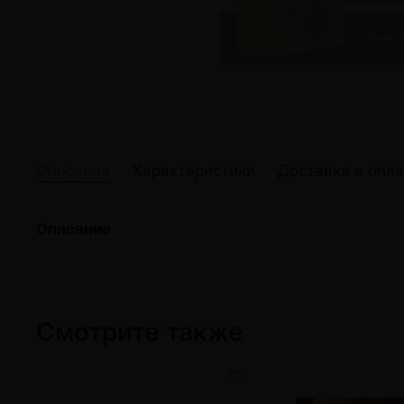
жидкости
Кокосовый уголь для кальяна
Elf Bar Электр
Ореховый уголь для кальяна
Жидкости для э
Прочие электр
Описание
Характеристики
Доставка и опла
Описание
Смотрите также