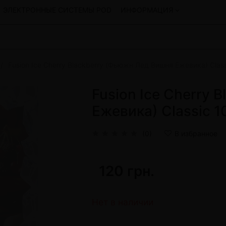
ЭЛЕКТРОННЫЕ СИСТЕМЫ POD
ИНФОРМАЦИЯ
Fusion Ice Cherry Blackberry (Фьюжн Лед Вишня Ежевика) Class
Смеси для кальяна
Hookah
Смеси со скидкой
Fusion Ice Cherry 
okah
4:20
Ежевика) Classic 1
y
Arawak
Art • X
(0)
В избранное
Бестабачная смесь Bagator
Charisma
Creepy
120 грн.
Hookah
CULTt
Custom
Daim
Нет в наличии
Показать все
 системы POD и