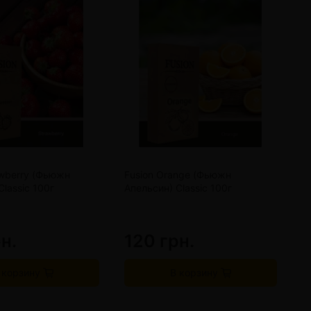
awberry (Фьюжн
Fusion Orange (Фьюжн
F
Classic 100г
Апельсин) Classic 100г
Л
1
н.
120 грн.
1
 корзину
В корзину