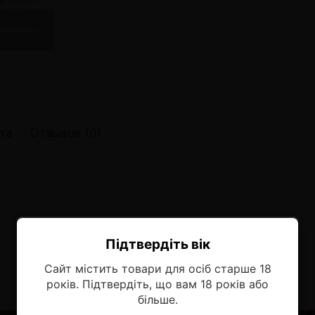
онные системы POD
лектронных систем
онные системы POD
та
Отзывов (0)
Підтвердіть вік
Ласкаво просимо!
Сайт містить товари для осіб старше 18
Оберіть мову, на якій бажаєте
років. Підтвердіть, що вам 18 років або
продовжити
більше.