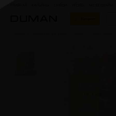
ГЛАВНАЯ
КАЛЬЯНЫ
СМЕСИ
УГОЛЬ
АКСЕССУАРЫ
Каталог
Главная
Смеси для кальяна
Fusion
Fusion Classic
Подарочные сертификаты
Кальяны
Кальяны Aroma 
Кальяны Sky Ho
Кальяны Ember
Кальяны Palka
Кальяны Gramm
Кальяны Yahya
Кальяны Sunrise
Кальяны Tiaga 
Кальяны Storm
Нет в наличии
Кальяны Gorilla
Показать все
Уголь для кальяна
Электронные