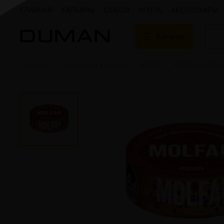
ГЛАВНАЯ
КАЛЬЯНЫ
СМЕСИ
УГОЛЬ
АКСЕССУАРЫ
Каталог
Главная
Смеси для кальяна
Molfar
Molfar Spirit Li
Подарочные сертификаты
Кальяны
Кальяны Aroma 
Кальяны Sky Ho
Кальяны Ember
Кальяны Palka
Кальяны Gramm
Кальяны Yahya
Кальяны Sunrise
Кальяны Tiaga 
Кальяны Storm
Кальяны Gorilla
Показать все
Уголь для кальяна
Электронные