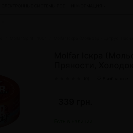
ЭЛЕКТРОННЫЕ СИСТЕМЫ POD
ИНФОРМАЦИЯ
ne
Molfar Spirit | 100г
Molfar Іскра (Мольфар - Цитрус, Лесная
Смеси для кальяна
Hookah
Смеси со скидкой
Molfar Іскра (Моль
okah
4:20
Пряности, Холодок) 
y
Arawak
Art • X
(0)
В избранное
Бестабачная смесь Bagator
Charisma
Creepy
339 грн.
Hookah
CULTt
Custom
Daim
Есть в наличии
Показать все
 системы POD и