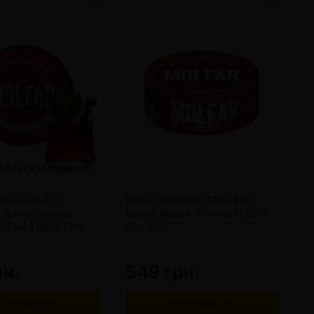
патський Дух
Molfar Вишнівка (Мольфар -
M
- Джин, Чорная
Виски, Вишня, Клюква) | Spirit
В
Ель) | Spirit Line
Line 200г
рн.
549 грн.
3
 корзину
В корзину