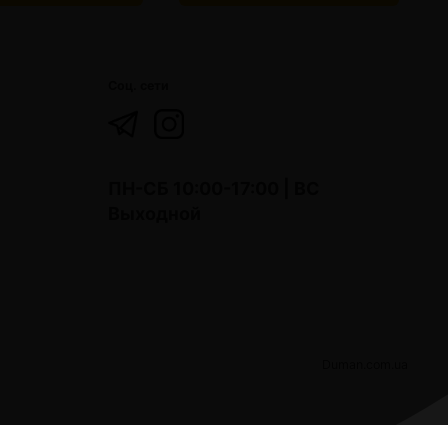
Соц. сети
ПН-СБ 10:00-17:00 | ВС
Выходной
Duman.com.ua