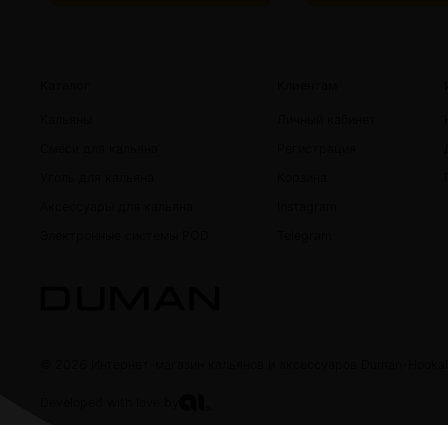
Каталог
Клиентам
Кальяны
Личный кабинет
Смеси для кальяна
Регистрация
Уголь для кальяна
Корзина
Аксессуары для кальяна
Instagram
Электронные системы POD
Telegram
© 2026 Интернет-магазин кальянов и аксессуаров Duman-Hooka
Developed with love by