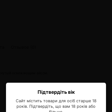
онные системы POD
лектронных систем
онные системы POD
та
Отзывов (0)
еркнутый освежающим айсом.
Підтвердіть вік
Ласкаво просимо!
Сайт містить товари для осіб старше 18
Оберіть мову, на якій бажаєте
років. Підтвердіть, що вам 18 років або
продовжити
більше.