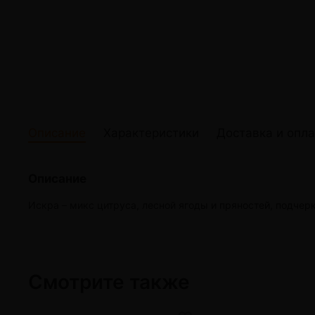
жидкости
Кокосовый уголь для кальяна
Elf Bar Электр
Ореховый уголь для кальяна
Жидкости для э
Прочие электр
Описание
Характеристики
Доставка и опла
Описание
Искра – микс цитруса, лесной ягоды и пряностей, подч
Смотрите также