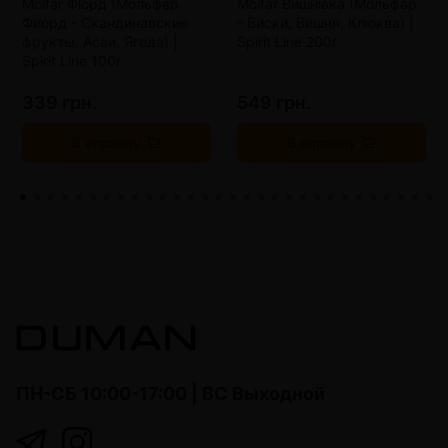
Molfar Фіорд (Мольфар
Molfar Вишнівка (Мольфар
Фиорд - Скандинавские
- Виски, Вишня, Клюква) |
фрукты, Асаи, Ягода) |
Spirit Line 200г
Spirit Line 100г
339 грн.
549 грн.
В корзину
В корзину
ПН-СБ 10:00-17:00 | ВС Выходной