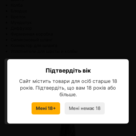
Колба
Блюдце
Брелок
Мундштук
Диффузор
Фирменная коробка
Силиконовый шланг
Коннектор для шланга
Уплотнители для шахты и колбы
Підтвердіть вік
Ласкаво просимо!
Сайт містить товари для осіб старше 18
Оберіть мову, на якій бажаєте
років. Підтвердіть, що вам 18 років або
продовжити
більше.
Мені 18+
Мені немає 18
УКРАЇНСЬКА
RU