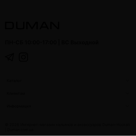
ПН-СБ 10:00-17:00 | ВС Выходной
Каталог
Клиентам
Информация
© 2026 Интернет-магазин кальянов и аксессуаров Duman-Hookah
|
Duman.com.ua