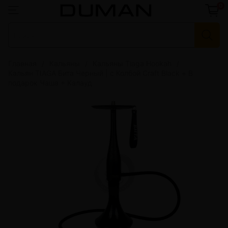
0
Главная
Кальяны
Кальяны Tiaga Hookah
Кальян TIAGA Бита Черный | с Колбой Craft Black + В
подарок Чаша + Калауд