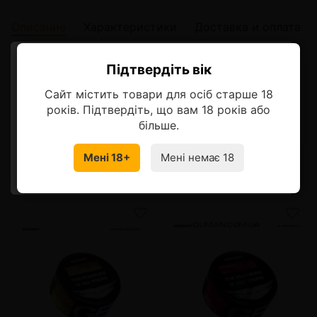
Описание
Характеристики
Доставка и оплата
Описание
Підтвердіть вік
Ласкаво просимо!
Очень нежный и сливочный вкус печенья с ирландским
Сайт містить товари для осіб старше 18
Оберіть мову, на якій бажаєте
ликером
років. Підтвердіть, що вам 18 років або
продовжити
більше.
Мені 18+
Мені немає 18
УКРАЇНСЬКА
RU
Смотрите также