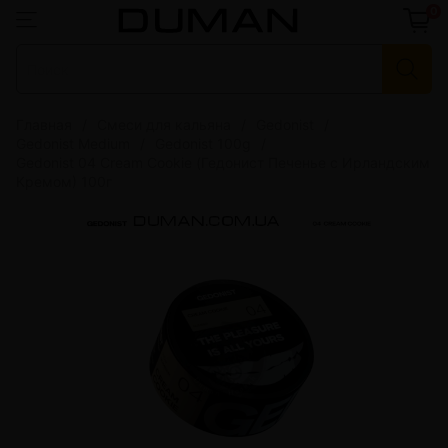
0
Главная
Смеси для кальяна
Gedonist
Gedonist Medium
Gedonist 100g
Gedonist 04 Cream Cookie (Гедонист Печенье с Ирландским
Кремом) 100г