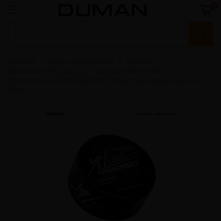
0
Главная
Смеси для кальяна
Gedonist
Gedonist UPline Strong
Gedonist UPline 100g
Gedonist UP 009 BLUEBERRY CREAM (Черничный йогурт)
100g