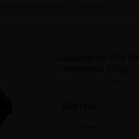
ЭЛЕКТРОННЫЕ СИСТЕМЫ POD
ИНФОРМАЦИЯ
ine Strong
Gedonist UPline 200g
Gedonist UP 010 SWEET WO
Смеси для кальяна
Hookah
Смеси со скидкой
Gedonist UP 010 
okah
4:20
с ванилью) 200g
y
Arawak
Art • X
(0)
В избранное
Бестабачная смесь Bagator
Charisma
Creepy
699 грн.
Hookah
CULTt
Custom
Daim
Есть в наличии
Показать все
 системы POD и