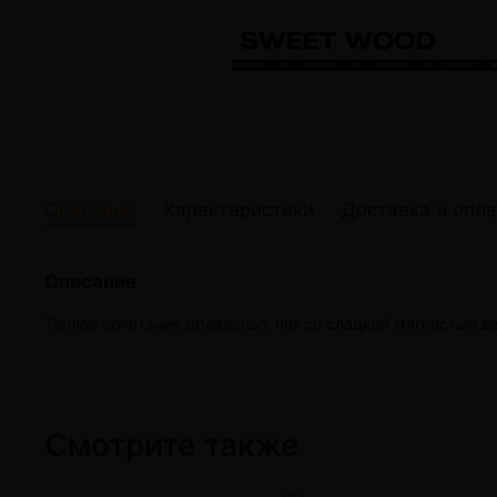
жидкости
Кокосовый уголь для кальяна
Elf Bar Электр
Ореховый уголь для кальяна
Жидкости для э
Прочие электр
Описание
Характеристики
Доставка и опла
Описание
Теплое сочетание древесных нот со сладкой мягкостью ва
Смотрите также