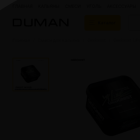
ГЛАВНАЯ
КАЛЬЯНЫ
СМЕСИ
УГОЛЬ
АКСЕССУАРЫ
Каталог
Главная
Смеси для кальяна
Gedonist
Gedonist UPl
Подарочные сертификаты
Кальяны
Кальяны Aroma 
Кальяны Sky Ho
Кальяны Ember
Кальяны Palka
Кальяны Gramm
Кальяны Yahya
Кальяны Sunrise
Кальяны Tiaga 
Кальяны Storm
Кальяны Gorilla
Показать все
Уголь для кальяна
Электронные