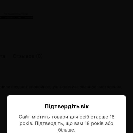
онные системы POD
лектронных систем
онные системы POD
та
Отзывов (0)
нили создает спокойное, уютное и изысканное настроение.
Підтвердіть вік
Ласкаво просимо!
Сайт містить товари для осіб старше 18
Оберіть мову, на якій бажаєте
років. Підтвердіть, що вам 18 років або
продовжити
більше.