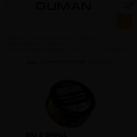
0
Главная
Смеси для кальяна
Gedonist
Gedonist Medium
Gedonist 100g
Gedonist 03 Big & Small Melon (Гедонист Дыня и Арбуз) 100г