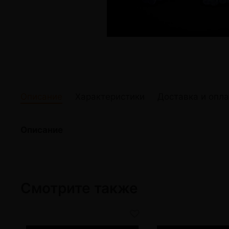
жидкости
Кокосовый уголь для кальяна
Elf Bar Электр
Ореховый уголь для кальяна
Жидкости для э
Прочие электр
Описание
Характеристики
Доставка и опла
Описание
Смотрите также