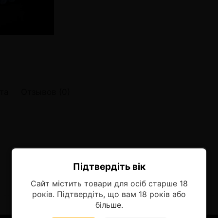
онные системы POD
лектронных систем
онные системы POD
та
Отзывов (0)
Підтвердіть вік
Ласкаво просимо!
Сайт містить товари для осіб старше 18
Оберіть мову, на якій бажаєте
років. Підтвердіть, що вам 18 років або
продовжити
більше.