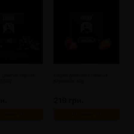
r (Энигма Черная
Enigma Anablanka (Энигма
E
) 40g
Клубника) 40g
4
н.
219 грн.
2
 корзину
В корзину