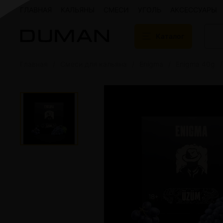
ГЛАВНАЯ
КАЛЬЯНЫ
СМЕСИ
УГОЛЬ
АКСЕССУАРЫ
Каталог
Главная
Смеси для кальяна
Enigma
Enigma 40g
Подарочные сертификаты
Кальяны
Кальяны Aroma 
Кальяны Sky Ho
Кальяны Ember
Кальяны Palka
Кальяны Gramm
Кальяны Yahya
Кальяны Sunrise
Кальяны Tiaga 
Кальяны Storm
Кальяны Gorilla
Показать все
Уголь для кальяна
Электронные