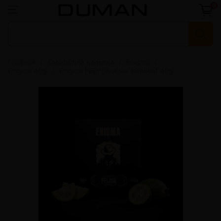
0
Главная
Смеси для кальяна
Enigma
Enigma 40g
Enigma Feijo (Энигма Фейхоа) 40g