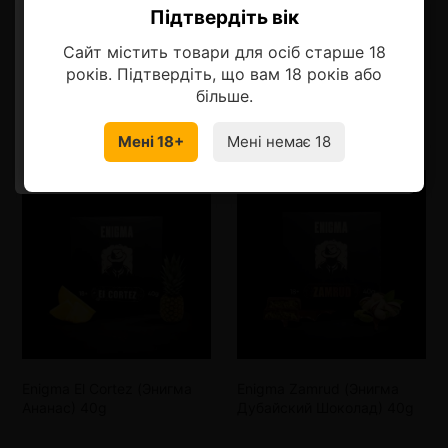
Описание
Підтвердіть вік
Ласкаво просимо!
Сайт містить товари для осіб старше 18
Оберіть мову, на якій бажаєте
років. Підтвердіть, що вам 18 років або
продовжити
більше.
Смотрите также
Мені 18+
Мені немає 18
УКРАЇНСЬКА
RU
Enigma El Cortez (Энигма
Enigma Zamrud (Энигма
Ананас) 40g
Дубайский Шоколад) 40g