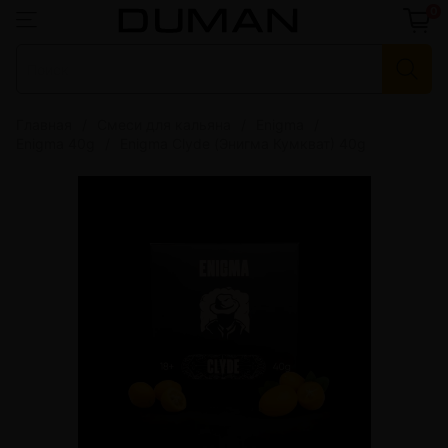
0
Главная
Смеси для кальяна
Enigma
Enigma 40g
Enigma Clyde (Энигма Кумкват) 40g