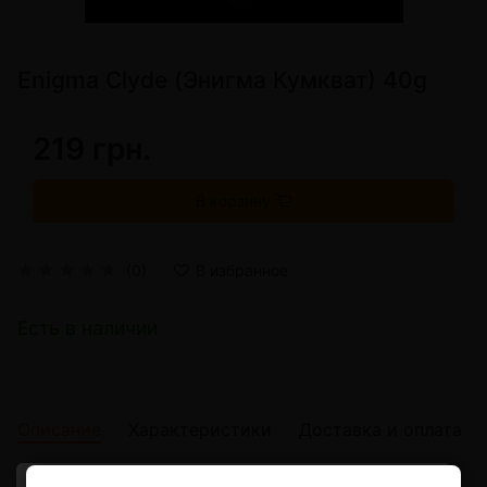
Enigma Clyde (Энигма Кумкват) 40g
219 грн.
В корзину
(0)
В избранное
Есть в наличии
Описание
Характеристики
Доставка и оплата