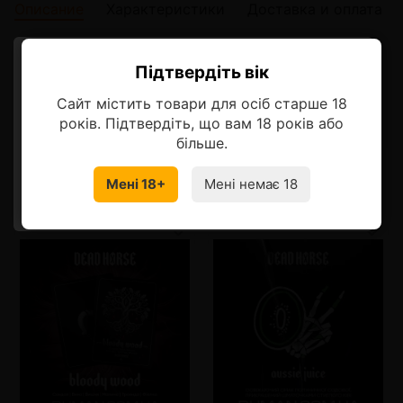
Описание
Характеристики
Доставка и оплата
Описание
Підтвердіть вік
Ласкаво просимо!
Взрывной коктейль из тропических фруктов.
Сайт містить товари для осіб старше 18
Оберіть мову, на якій бажаєте
років. Підтвердіть, що вам 18 років або
продовжити
більше.
Мені 18+
Мені немає 18
Смотрите также
УКРАЇНСЬКА
RU