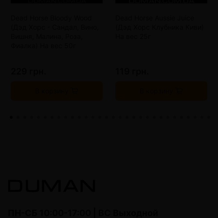
Dead Horse Bloody Wood
Dead Horse Aussie Juice
(Дэд Хорс - Сандал, Вино,
(Дэд Хорс Клубника Киви)
Вишня, Малина, Роза,
На вес 25г
Фиалка) На вес 50г
229 грн.
119 грн.
В корзину
В корзину
ПН-СБ 10:00-17:00 | ВС Выходной