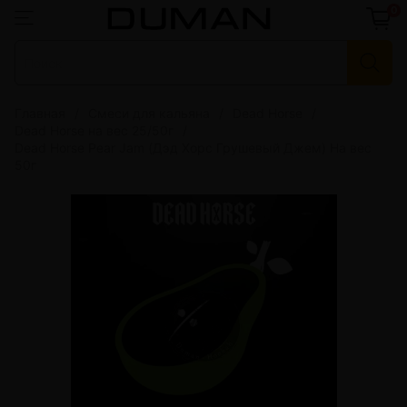
0
Главная
Смеси для кальяна
Dead Horse
Dead Horse на вес 25/50г
Dead Horse Pear Jam (Дэд Хорс Грушевый Джем) На вес
50г