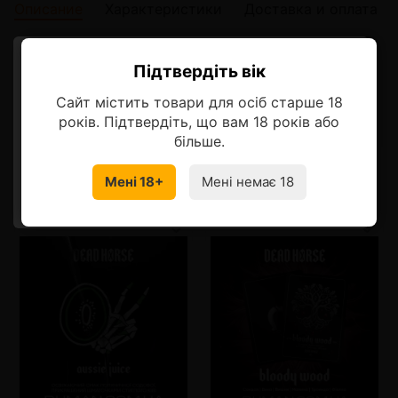
Описание
Характеристики
Доставка и оплата
Описание
Підтвердіть вік
Ласкаво просимо!
Неповторимый вкус джема из румяной груши дюшес
Сайт містить товари для осіб старше 18
Оберіть мову, на якій бажаєте
років. Підтвердіть, що вам 18 років або
продовжити
більше.
Мені 18+
Мені немає 18
Смотрите также
УКРАЇНСЬКА
RU