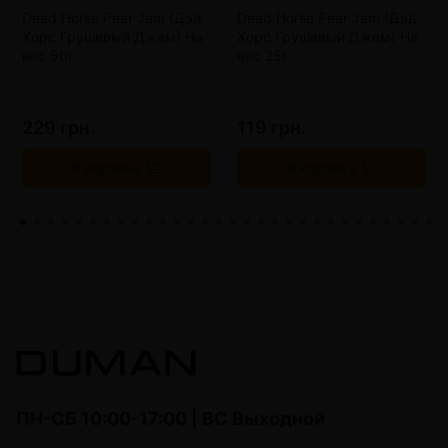
Dead Horse Pear Jam (Дэд
Dead Horse Pear Jam (Дэд
Хорс Грушевый Джем) На
Хорс Грушевый Джем) На
вес 50г
вес 25г
229 грн.
119 грн.
В корзину
В корзину
ПН-СБ 10:00-17:00 | ВС Выходной