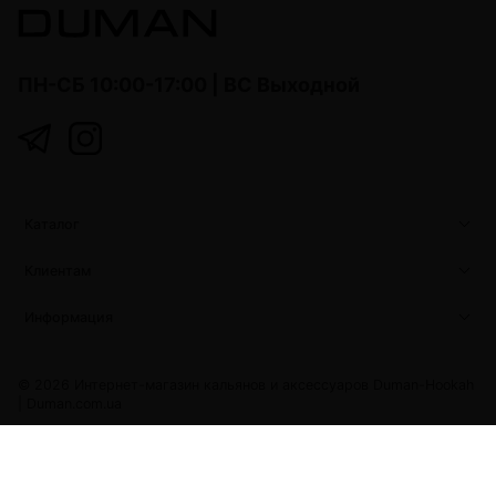
ПН-СБ 10:00-17:00 | ВС Выходной
Каталог
Клиентам
Информация
© 2026 Интернет-магазин кальянов и аксессуаров Duman-Hookah
|
Duman.com.ua
Duman.com.ua
Developed with love by