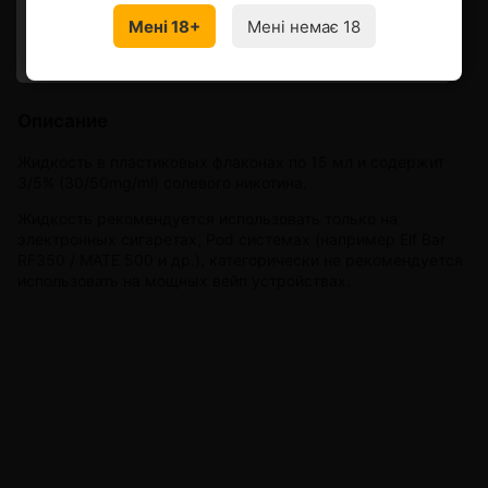
Мені 18+
Мені немає 18
УКРАЇНСЬКА
RU
Описание
Характеристики
Доставка и оплата
Описание
Жидкость в пластиковых флаконах по 15 мл и содержит
3/5% (30/50mg/ml) солевого никотина.
Жидкость рекомендуется использовать только на
электронных сигаретах, Pod системах (например
Elf Bar
RF350 / MATE 500 и др.)
, категорически не рекомендуется
использовать на мощных вейп устройствах.