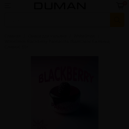
0
Главная
Смеси для кальяна
WhiteSmok
WhiteSmok Blackberry Pannacota (ВайтСмок Ежевика,
Сливки) 50г