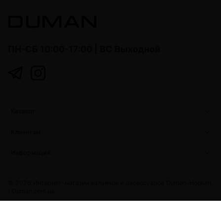
ПН-СБ 10:00-17:00 | ВС Выходной
Каталог
Клиентам
Информация
© 2026 Интернет-магазин кальянов и аксессуаров Duman-Hookah
|
Duman.com.ua
Duman.com.ua