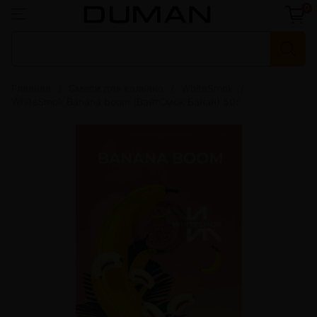
0
Главная
Смеси для кальяна
WhiteSmok
WhiteSmok Banana boom (ВайтСмок Банан) 50г