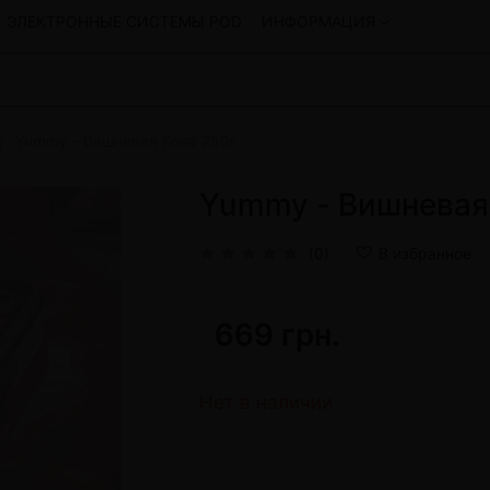
ЭЛЕКТРОННЫЕ СИСТЕМЫ POD
ИНФОРМАЦИЯ
Yummy - Вишневая Кола 250г
Смеси для кальяна
Hookah
Смеси со скидкой
Yummy - Вишневая
okah
4:20
y
Arawak
(0)
В избранное
Art • X
Бестабачная смесь Bagator
Charisma
669 грн.
Creepy
Hookah
CULTt
Custom
Нет в наличии
Daim
Показать все
 системы POD и