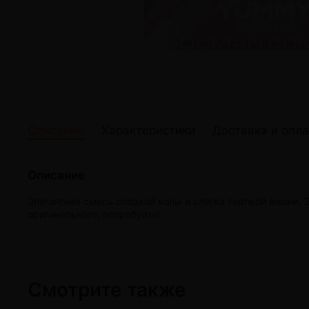
жидкости
Кокосовый уголь для кальяна
Elf Bar Электр
Ореховый уголь для кальяна
Жидкости для э
Прочие электр
Описание
Характеристики
Доставка и опла
Описание
Элегантная смесь сладкой колы и слегка терпкой вишни. 
оригинального, попробуйте!
Смотрите также