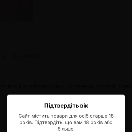
онные системы POD
лектронных систем
онные системы POD
та
Отзывов (0)
Этот вкус для любителей сладких коктейльных сочетаний. Более
Підтвердіть вік
Ласкаво просимо!
Сайт містить товари для осіб старше 18
Оберіть мову, на якій бажаєте
років. Підтвердіть, що вам 18 років або
продовжити
більше.