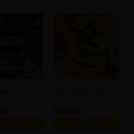
ирамису 250г
Yummy - Дыня Мята Ягоды
Y
250г
м
рн.
669 грн.
6
 корзину
В корзину