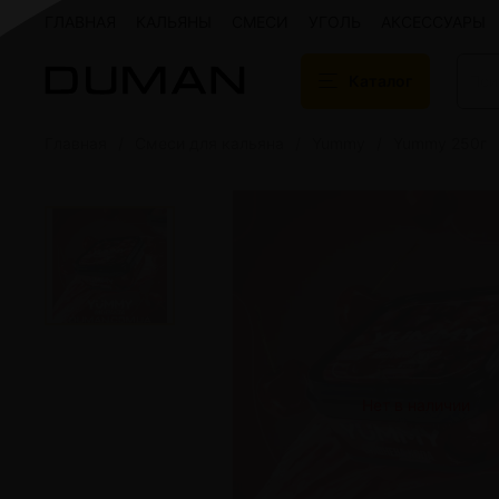
ГЛАВНАЯ
КАЛЬЯНЫ
СМЕСИ
УГОЛЬ
АКСЕССУАРЫ
Каталог
Главная
Смеси для кальяна
Yummy
Yummy 250г
Подарочные сертификаты
Кальяны
Кальяны Aroma 
Кальяны Sky Ho
Кальяны Ember
Кальяны Palka
Кальяны Gramm
Кальяны Yahya
Кальяны Sunrise
Кальяны Tiaga 
Кальяны Storm
Нет в наличии
Кальяны Gorilla
Показать все
Уголь для кальяна
Электронные