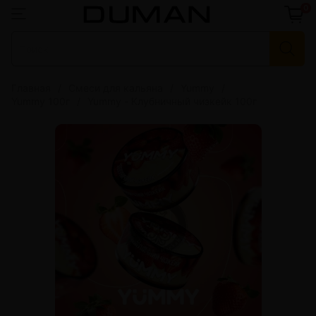
0
Главная
Смеси для кальяна
Yummy
Yummy 100г
Yummy - Клубничный чизкейк 100г