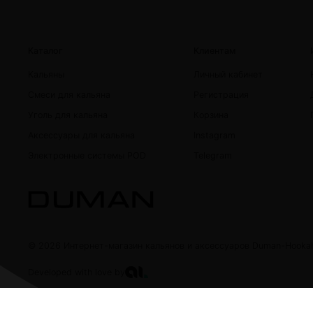
Каталог
Клиентам
Кальяны
Личный кабинет
Смеси для кальяна
Регистрация
Уголь для кальяна
Корзина
Аксессуары для кальяна
Instagram
Электронные системы POD
Telegram
© 2026 Интернет-магазин кальянов и аксессуаров Duman-Hooka
Developed with love by