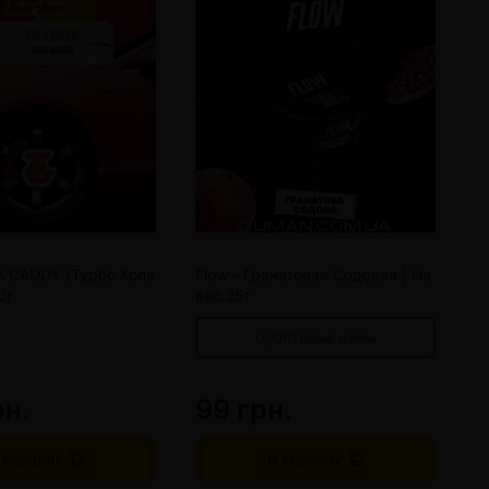
от 4 шт
76 грн.
от 8 шт
63 грн.
от 12 шт
49 грн.
A CADDY (Турбо Кола
Flow - Гранатовая Содовая | На
F
0г
вес 25г
2
Оптовые цены
рн.
99 грн.
9
 корзину
В корзину