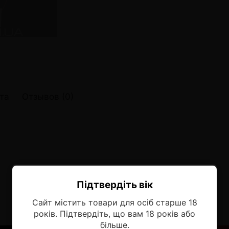
онные системы POD
лектронных систем
онные системы POD
та
Отзывов (0)
Підтвердіть вік
Ласкаво просимо!
Сайт містить товари для осіб старше 18
Оберіть мову, на якій бажаєте
років. Підтвердіть, що вам 18 років або
продовжити
більше.