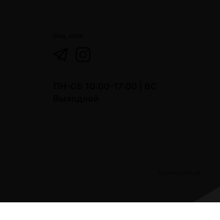
Соц. сети
ПН-СБ 10:00-17:00 | ВС
Выходной
Duman.com.ua