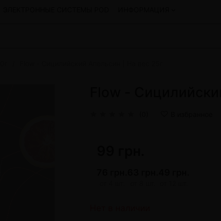
ЭЛЕКТРОННЫЕ СИСТЕМЫ POD
ИНФОРМАЦИЯ
50г
Flow - Сицилийский Апельсин | На вес 25г
Смеси для кальяна
Hookah
Смеси со скидкой
Flow - Сицилийский
okah
4:20
y
Arawak
(0)
В избранное
Art • X
Бестабачная смесь Bagator
Charisma
99 грн.
Creepy
Hookah
CULTt
76 грн.
63 грн.
49 грн.
Custom
от 4 шт.
от 8 шт.
от 12 шт.
Daim
Показать все
Нет в наличии
 системы POD и