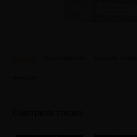
жидкости
Кокосовый уголь для кальяна
Elf Bar Электр
Ореховый уголь для кальяна
Жидкости для э
Прочие электр
Описание
Характеристики
Доставка и опла
Описание
Смотрите также