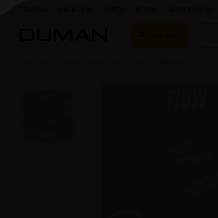
ГЛАВНАЯ
КАЛЬЯНЫ
СМЕСИ
УГОЛЬ
АКСЕССУАРЫ
Каталог
Главная
Смеси для кальяна
Flow
Flow на вес 25/
Подарочные сертификаты
Кальяны
Кальяны Aroma 
Кальяны Sky Ho
Кальяны Ember
Кальяны Palka
Кальяны Gramm
Кальяны Yahya
Кальяны Sunrise
Кальяны Tiaga 
Кальяны Storm
Нет в наличии
Кальяны Gorilla
Показать все
Уголь для кальяна
Электронные