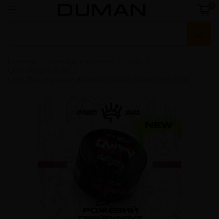
0
Главная
Смеси для кальяна
Unity
Unity Urban | 100g
Unity Pink Grapefruit (Юнити Розовый Грейпфрут) 100г