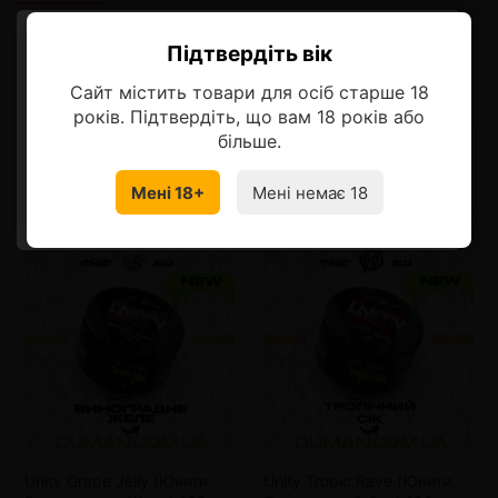
Описание
Підтвердіть вік
Ласкаво просимо!
Сайт містить товари для осіб старше 18
Оберіть мову, на якій бажаєте
років. Підтвердіть, що вам 18 років або
продовжити
більше.
Смотрите также
Мені 18+
Мені немає 18
УКРАЇНСЬКА
RU
Unity Grape Jelly (Юнити
Unity Tropic Rave (Юнити