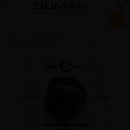
0
Главная
Смеси для кальяна
Unity
Unity Urban | 100g
Unity Cranberry Mors (Юнити Клюквенный Морс) 100г