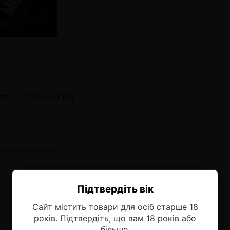
онные системы POD
лектронных систем
онные системы POD
та
Отзывов (0)
карпатских гор.
Підтвердіть вік
Ласкаво просимо!
Сайт містить товари для осіб старше 18
Оберіть мову, на якій бажаєте
років. Підтвердіть, що вам 18 років або
продовжити
більше.