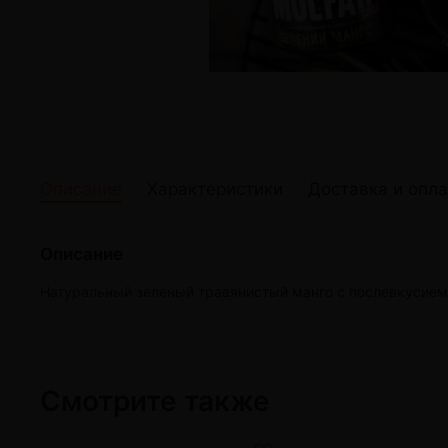
жидкости
Кокосовый уголь для кальяна
Elf Bar Электр
Ореховый уголь для кальяна
Жидкости для э
Прочие электр
Описание
Характеристики
Доставка и опла
Описание
Натуральный зеленый травянистый манго с послевкусием 
Смотрите также