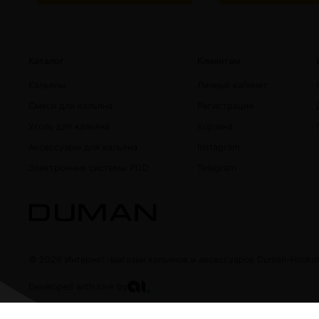
Каталог
Клиентам
Кальяны
Личный кабинет
Смеси для кальяна
Регистрация
Уголь для кальяна
Корзина
Аксессуары для кальяна
Instagram
Электронные системы POD
Telegram
© 2026 Интернет-магазин кальянов и аксессуаров Duman-Hooka
Developed with love by