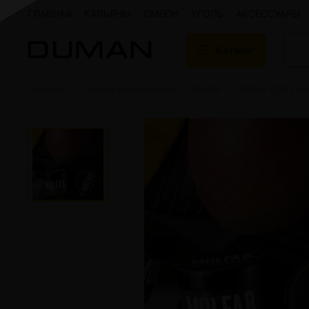
ГЛАВНАЯ
КАЛЬЯНЫ
СМЕСИ
УГОЛЬ
АКСЕССУАРЫ
Каталог
Главная
Смеси для кальяна
Molfar
Molfar Chill Lin
Подарочные сертификаты
Кальяны
Кальяны Aroma 
Кальяны Sky Ho
Кальяны Ember
Кальяны Palka
Кальяны Gramm
Кальяны Yahya
Кальяны Sunrise
Кальяны Tiaga 
Кальяны Storm
Кальяны Gorilla
Показать все
Уголь для кальяна
Электронные