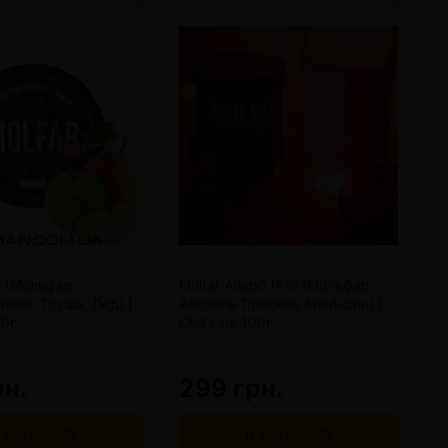
и (Мольфар -
Molfar Аперо Літо (Мольфар
M
локо, Груша, Лед) |
Апероль Просеко Апельсин) |
(
00г
Chill Line 100г
М
Ch
рн.
299 грн.
2
 корзину
В корзину