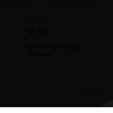
Соц. сети
ПН-СБ 10:00-17:00 | ВС
Выходной
Duman.com.ua