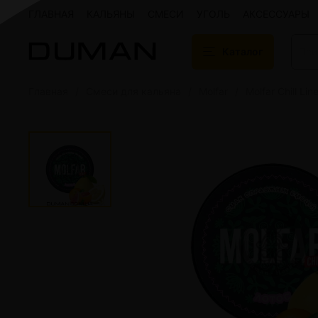
ГЛАВНАЯ
КАЛЬЯНЫ
СМЕСИ
УГОЛЬ
АКСЕССУАРЫ
Каталог
Главная
Смеси для кальяна
Molfar
Molfar Chill Lin
Подарочные сертификаты
Кальяны
Кальяны Aroma 
Кальяны Sky Ho
Кальяны Ember
Кальяны Palka
Кальяны Gramm
Кальяны Yahya
Кальяны Sunrise
Кальяны Tiaga 
Кальяны Storm
Кальяны Gorilla
Показать все
Уголь для кальяна
Электронные