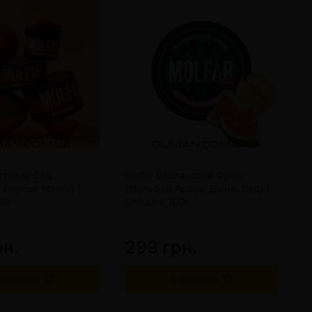
ктовий Сад
Molfar Баштановий Фреш
M
 Персик Манго) |
(Мольфар Арбуз, Дыня, Лед) |
Ан
00г
Chill Line 100г
рн.
299 грн.
2
 корзину
В корзину