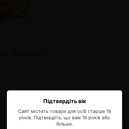
онные системы POD
лектронных систем
онные системы POD
та
Отзывов (0)
Підтвердіть вік
Ласкаво просимо!
Сайт містить товари для осіб старше 18
Оберіть мову, на якій бажаєте
років. Підтвердіть, що вам 18 років або
продовжити
більше.