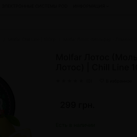
ЭЛЕКТРОННЫЕ СИСТЕМЫ POD
ИНФОРМАЦИЯ
e
Molfar Chill Line | 100гр
Molfar Лотос (Мольфар - Помело, Гр
Смеси для кальяна
Hookah
Смеси со скидкой
Molfar Лотос (Мол
okah
4:20
Лотос) | Chill Line 
y
Arawak
Art • X
(0)
В избранное
Бестабачная смесь Bagator
Charisma
Creepy
299 грн.
Hookah
CULTt
Custom
Daim
Есть в наличии
Показать все
 системы POD и