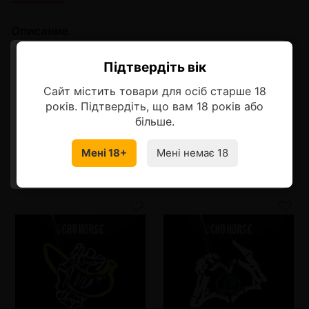
Описание
Dead Horse Pear Jam (Дэд Хорс
Підтвердіть вік
Ласкаво просимо!
Грушевый Джем
Сайт містить товари для осіб старше 18
Оберіть мову, на якій бажаєте
Неповторимый вкус джема из румяной груши дюшес
років. Підтвердіть, що вам 18 років або
продовжити
більше.
Мені 18+
Мені немає 18
УКРАЇНСЬКА
RU
Смотрите также