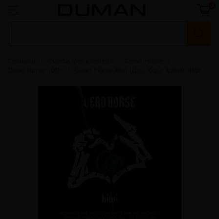
0
Главная
Смеси для кальяна
Dead Horse
Dead Horse 100г
Dead Horse Kiwi (Дэд Хорс Киви) 100г