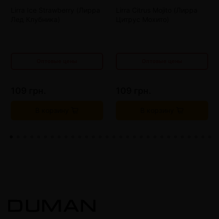
от 20 шт
95 грн.
от 20 шт
95 грн.
Lirra Ice Strawberry (Лирра
Lirra Citrus Mojito (Лирра
от 30 шт
90 грн.
от 30 шт
90 грн.
Лед Клубника)
Цитрус Мохито)
от 40 шт
85 грн.
от 40 шт
85 грн.
Оптовые цены
Оптовые цены
109 грн.
109 грн.
В корзину
В корзину