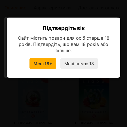
Описание
Характеристики
Доставка и оплата
Описание
Підтвердіть вік
Ласкаво просимо!
Сайт містить товари для осіб старше 18
Оберіть мову, на якій бажаєте
років. Підтвердіть, що вам 18 років або
продовжити
більше.
Смотрите также
Мені 18+
Мені немає 18
УКРАЇНСЬКА
RU
от 10 шт
100 грн.
от 10 шт
100 грн.