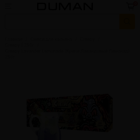
0
Главная
Смеси для кальяна
Creepy
Creepy | 250г
Creepy Lavander Lemonade (Крипи Лавандовый Лимонад)
250г