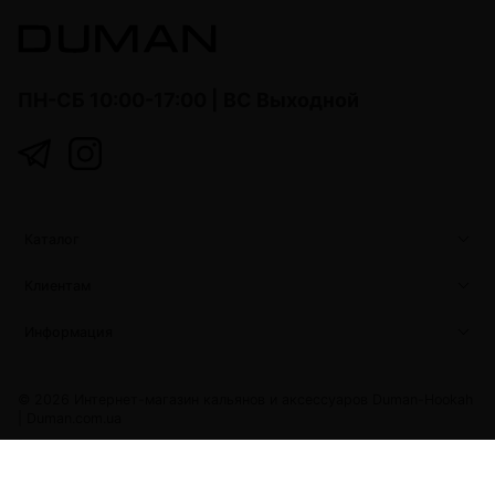
ПН-СБ 10:00-17:00 | ВС Выходной
Каталог
Клиентам
Информация
© 2026 Интернет-магазин кальянов и аксессуаров Duman-Hookah
|
Duman.com.ua
Duman.com.ua
Developed with love by