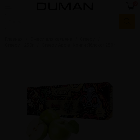
0
Главная
Смеси для кальяна
Creepy
Creepy | 250г
Creepy Apple (Крипи Яблоко) 250г