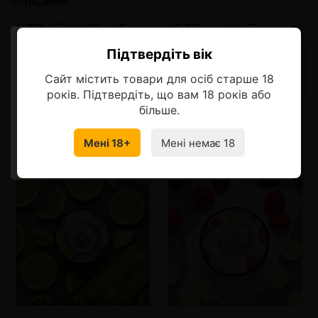
Описание
4:20 Light Клубничный Мильфей
Підтвердіть вік
Ласкаво просимо!
Сладкий французский десерт
Сайт містить товари для осіб старше 18
Оберіть мову, на якій бажаєте
років. Підтвердіть, що вам 18 років або
продовжити
більше.
Смотрите также
Мені 18+
Мені немає 18
УКРАЇНСЬКА
RU