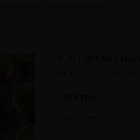
ЭЛЕКТРОННЫЕ СИСТЕМЫ POD
ИНФОРМАЦИЯ
 Light | 100g
4:20 Light Айс Малина Лимон 100г
Смеси для кальяна
Hookah
Смеси со скидкой
4:20 Light Айс Ма
okah
4:20
y
Arawak
(1)
В избранное
Art • X
Бестабачная смесь Bagator
Charisma
309 грн.
Creepy
Hookah
CULTt
Custom
Есть в наличии
Daim
Показать все
 системы POD и