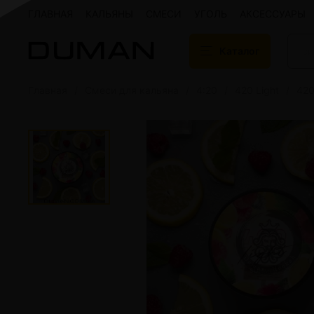
ГЛАВНАЯ
КАЛЬЯНЫ
СМЕСИ
УГОЛЬ
АКСЕССУАРЫ
Каталог
Главная
Смеси для кальяна
4:20
420 Light
420
Подарочные сертификаты
Кальяны
Кальяны Aroma 
Кальяны Sky Ho
Кальяны Ember
Кальяны Palka
Кальяны Gramm
Кальяны Yahya
Кальяны Sunrise
Кальяны Tiaga 
Кальяны Storm
Кальяны Gorilla
Показать все
Уголь для кальяна
Электронные