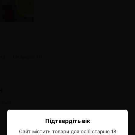
онные системы POD
лектронных систем
онные системы POD
та
Отзывов (1)
н
 льда.
Підтвердіть вік
Ласкаво просимо!
Сайт містить товари для осіб старше 18