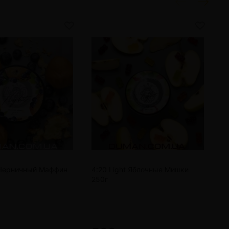
t Черничный Маффин
4:20 Light Яблочные Мишки
4
250г
1