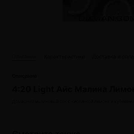
жидкости
Кокосовый уголь для кальяна
Elf Bar Электр
Ореховый уголь для кальяна
Жидкости для э
Прочие электр
Описание
Характеристики
Доставка и опла
Описание
4:20 Light Айс Малина Лимо
Домашний малиновый сок с кислинкой лимона и кубиками
Смотрите также