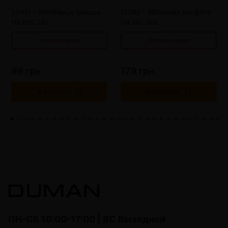
от 12 шт
60 грн.
от 9 шт
109 грн.
SPAM - Желейные Мишки
SPAM - Яблочная Конфета
На вес 25г
На вес 50г
Оптовые цены
Оптовые цены
99 грн.
179 грн.
В корзину
В корзину
ПН-СБ 10:00-17:00 | ВС Выходной