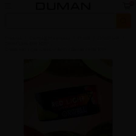
0
Главная
Смеси для кальяна
Orwell
Orwell Soft
Orwell Ultra Soft 100г
Orwell Red Light (Орвелл Арбуз Дыня) | Soft 100г