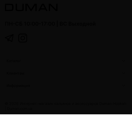
ПН-СБ 10:00-17:00 | ВС Выходной
Каталог
Клиентам
Информация
© 2026 Интернет-магазин кальянов и аксессуаров Duman-Hookah
|
Duman.com.ua
Duman.com.ua
Developed with love by