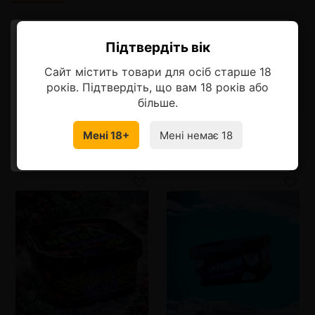
Описание
Підтвердіть вік
Ласкаво просимо!
Вкус, который придаст ощущение бодрости и легкого
Сайт містить товари для осіб старше 18
охлаждения. Мята добавит нотку природной свежести в
Оберіть мову, на якій бажаєте
твой микс и сделает процесс курения более приятным.
років. Підтвердіть, що вам 18 років або
продовжити
більше.
Мені 18+
Мені немає 18
УКРАЇНСЬКА
RU
Смотрите также