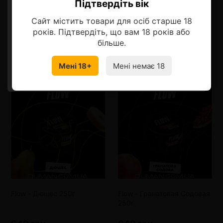
Описание
Підтвердіть вік
Ласкаво просимо!
Сайт містить товари для осіб старше 18
Оберіть мову, на якій бажаєте
років. Підтвердіть, що вам 18 років або
продовжити
більше.
Смотрите также
Мені 18+
Мені немає 18
УКРАЇНСЬКА
RU
Flow - Дюшес 250г
Flow - Гранатовая Содовая
250г