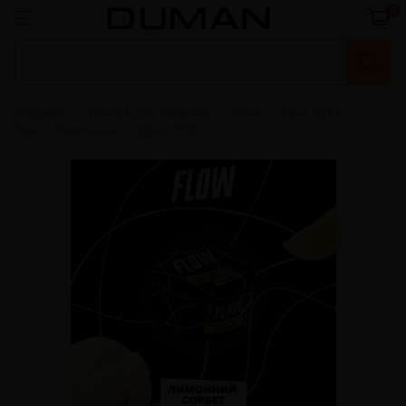
0
Главная
Смеси для кальяна
Flow
Flow 250г
Flow - Лимонный Сорбет 250г