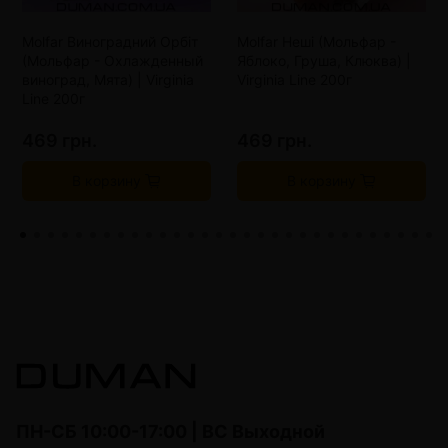
Molfar Виноградний Орбіт
Molfar Неші (Мольфар -
(Мольфар - Охлажденный
Яблоко, Груша, Клюква) |
виноград, Мята) | Virginia
Virginia Line 200г
Line 200г
469 грн.
469 грн.
В корзину
В корзину
ПН-СБ 10:00-17:00 | ВС Выходной