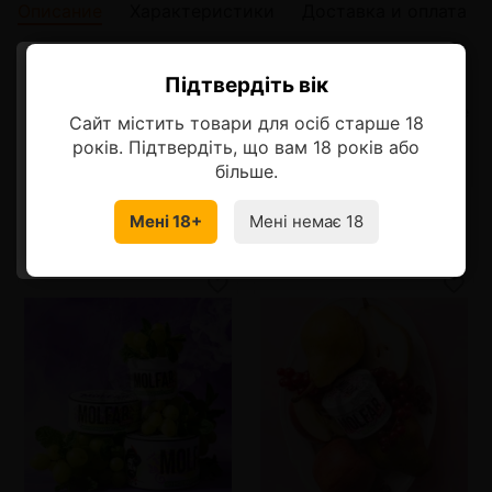
Описание
Характеристики
Доставка и оплата
Описание
Підтвердіть вік
Ласкаво просимо!
Экзотическое, интересное и невероятно вкусное сочетание
Сайт містить товари для осіб старше 18
сладкого и кислого
Оберіть мову, на якій бажаєте
років. Підтвердіть, що вам 18 років або
продовжити
більше.
Мені 18+
Мені немає 18
УКРАЇНСЬКА
RU
Смотрите также