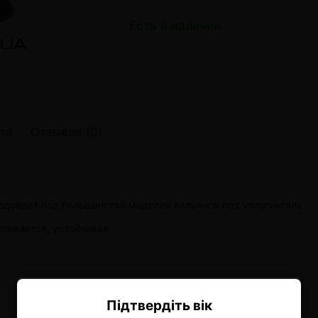
онные системы POD
Есть в наличии
лектронных систем
онные системы POD
та
Отзывов (0)
 подойдет под большинство моделей кальянов под уплотнитель.
еливается, устойчивая.
Підтвердіть вік
Ласкаво просимо!