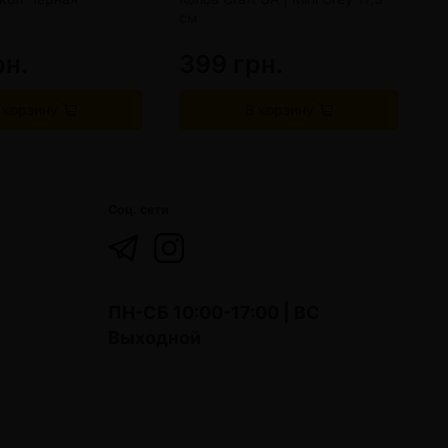
см
рн.
399 грн.
5
 корзину
В корзину
Соц. сети
ПН-СБ 10:00-17:00 | ВС
Выходной