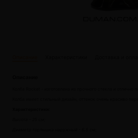
жидкости
Кокосовый уголь для кальяна
Elf Bar Электр
Ореховый уголь для кальяна
Жидкости для э
Прочие электр
Описание
Характеристики
Доставка и опла
Описание
Колба Rocket - изготовлена из прочного стекла и отлично
Колба имеет стильный дизайн, оттенок очень красиво пер
Характеристики:
Высота - 25 см;
Диаметр горлышка наружный - 6.5 см;