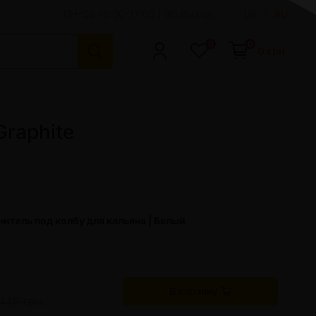
ПН-СБ 10:00-17:00 | ВС Выходной
UA
RU
0
0
0 грн.
Аксессуары для кальяна
Чаши для кальяна
Graphite
Персональные мундштуки
Шило | Вилки для кальяна
Щипцы для кальяна
Ерши, щетки и средства для чистки кальяна
Сумки для кальяна
итель под колбу для кальяна | Белый
Колбы для кальяна
Улавливатели жидкости - мелассы
Колпаки и сетки для кальяна
Красители для колбы
Показать все
В корзину
449 грн.