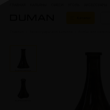
ГЛАВНАЯ
КАЛЬЯНЫ
СМЕСИ
УГОЛЬ
АКСЕССУАРЫ
Каталог
Главная
Аксессуары для кальяна
Колбы для кальян
Подарочные сертификаты
Кальяны
Кальяны Aroma 
Кальяны Sky Ho
Кальяны Ember
Кальяны Palka
Кальяны Gramm
Кальяны Yahya
Кальяны Sunrise
Кальяны Tiaga 
Кальяны Storm
Кальяны Gorilla
Показать все
Уголь для кальяна
Электронные