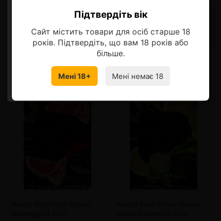
Описание
Підтвердіть вік
Ласкаво просимо!
Сайт містить товари для осіб старше 18
Оберіть мову, на якій бажаєте
років. Підтвердіть, що вам 18 років або
продовжити
більше.
Смотрите также
Мені 18+
Мені немає 18
УКРАЇНСЬКА
RU
Heven Grapefruit (Хевен
Heven Sour Citrus (Хевен
Грейпфрут) 200г
Кислый цитрус) 200г