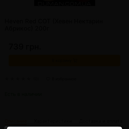
Heven Red COT (Хевен Нектарин
Абрикос) 200г
739 грн.
В корзину
(0)
В избранное
Есть в наличии
Описание
Характеристики
Доставка и оплата