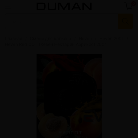
0
Главная
Смеси для кальяна
Heven
Heven 200г
Heven Red COT (Хевен Нектарин Абрикос) 200г