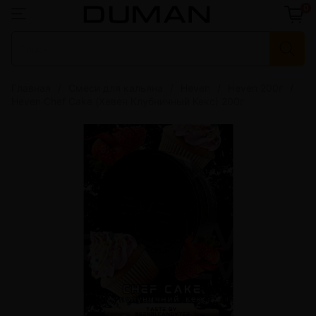
0
Главная
Смеси для кальяна
Heven
Heven 200г
Heven Chef Cake (Хевен Клубничный Кекс) 200г