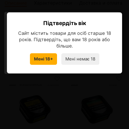
Описание
Характеристики
Доставка и оплата
Описание
Підтвердіть вік
Ласкаво просимо!
Двойное наслаждение черной смородины и ягод красной
Сайт містить товари для осіб старше 18
смородины - ваш вкусовой бум
Оберіть мову, на якій бажаєте
років. Підтвердіть, що вам 18 років або
продовжити
більше.
Мені 18+
Мені немає 18
УКРАЇНСЬКА
RU
Смотрите также