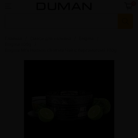
0
Главная
Смеси для кальяна
Enigma
Enigma 100g
Enigma Mr’s Hudson (Энигма Чай с бергамотом) 100g