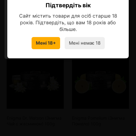
Описание
Підтвердіть вік
Ласкаво просимо!
Сайт містить товари для осіб старше 18
Оберіть мову, на якій бажаєте
років. Підтвердіть, що вам 18 років або
продовжити
більше.
Смотрите также
Мені 18+
Мені немає 18
УКРАЇНСЬКА
RU
Enigma Dr. Watson (Энигма
Enigma Pomelium (Энигма
Чай с жасмином) 100g
Помело) 100g