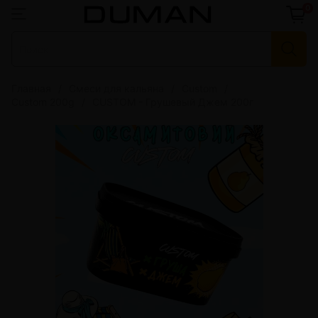
0
Главная
Смеси для кальяна
Custom
Custom 200g
CUSTOM - Грушевый Джем 200г