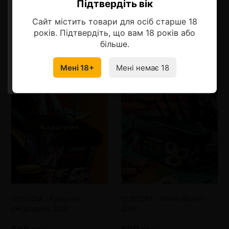
Описание
Підтвердіть вік
Ласкаво просимо!
Сайт містить товари для осіб старше 18
Оберіть мову, на якій бажаєте
років. Підтвердіть, що вам 18 років або
продовжити
більше.
Смотрите также
Мені 18+
Мені немає 18
УКРАЇНСЬКА
RU
CUSTOM - Красная
CUSTOM - Логан Фрукт
смородина 200г
200г